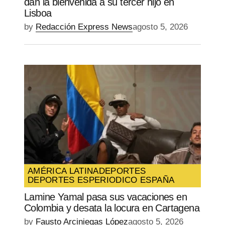
dan la bienvenida a su tercer hijo en
Lisboa
by
Redacción Express News
agosto 5, 2026
AMÉRICA LATINA
DEPORTES
DEPORTES ES
PERIODICO ESPAÑA
Lamine Yamal pasa sus vacaciones en
Colombia y desata la locura en Cartagena
by
Fausto Arciniegas López
agosto 5, 2026