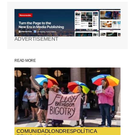
Tu dirección de correo electrónico no será
publicada.
Los campos obligatorios están
marcados con
*
ADVERTISEMENT
Comment
*
READ MORE
Your Name
*
Your E-mail
*
Guarda mi nombre, correo electrónico y
web en este navegador para la próxima
vez que comente.
COMUNIDAD
LONDRES
POLÍTICA