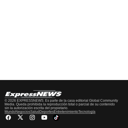
EPISODIO
MOSTRAR
SIGUIENTE
ANTERIOR
LA
EPISODIO
Mostrar
LISTA
La
DE
Información
EPISODIOS
Del
Pódcast
© 2026 EXPRESSNEWS. Es parte de la casa editorial Global Community
Media. Queda prohibida la reproducción total o parcial de su contenido
sin la autorización escrita del propietario.
Mundo
Negocios
Salud
Deportes
Entretenimiento
Tecnología