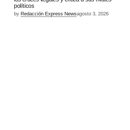
políticos
by
Redacción Express News
agosto 3, 2026
EPISODIO
MOSTRAR
SIGUIENTE
ANTERIOR
LA
EPISODIO
Mostrar
LISTA
La
DE
Información
EPISODIOS
Del
Pódcast
EPISODIO
MOSTRAR
SIGUIENTE
ANTERIOR
LA
EPISODIO
Mostrar
LISTA
La
DE