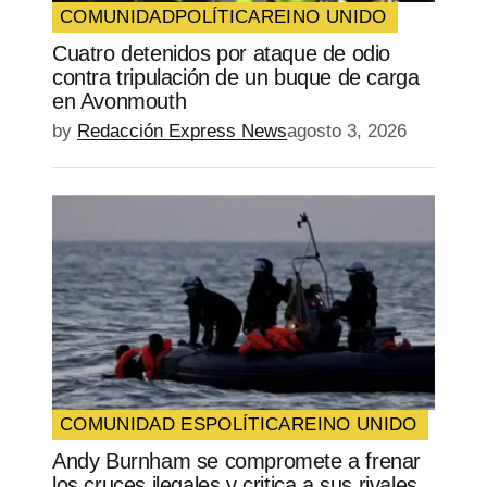
COMUNIDAD
POLÍTICA
REINO UNIDO
Cuatro detenidos por ataque de odio
contra tripulación de un buque de carga
en Avonmouth
by
Redacción Express News
agosto 3, 2026
COMUNIDAD ES
POLÍTICA
REINO UNIDO
Andy Burnham se compromete a frenar
los cruces ilegales y critica a sus rivales