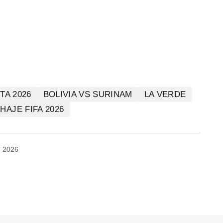
TA 2026
BOLIVIA VS SURINAM
LA VERDE
HAJE FIFA 2026
, 2026
no será publicada.
Los campos obligatorios están