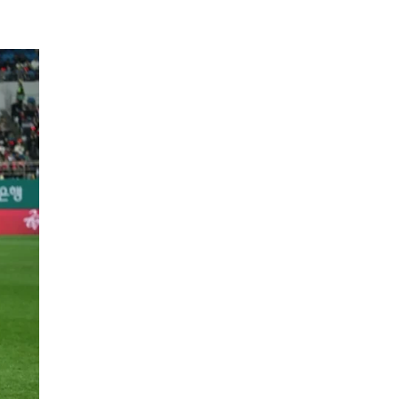
EPISODIO
MOSTRAR
SIGUIENTE
ANTERIOR
LA
EPISODIO
Mostrar
LISTA
La
DE
Información
EPISODIOS
Del
Pódcast
EPISODIO
MOSTRAR
SIGUIENTE
ANTERIOR
LA
EPISODIO
Mostrar
LISTA
La
DE
Información
EPISODIOS
Del
Pódcast