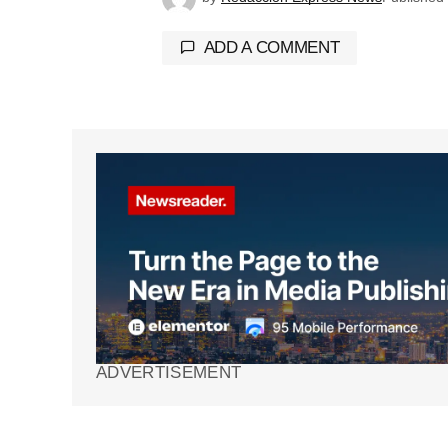
ADD A COMMENT
Tu dirección de correo electrónico 
marcados con
*
Comment
*
Your Name
*
ADVERTISEMENT
Guarda mi nombre, correo electrón
web en este navegador para la pr
vez que comente.