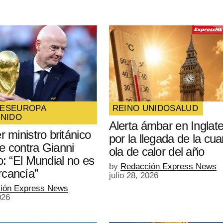
ES
EUROPA
REINO UNIDO
SALUD
UNIDO
Alerta ámbar en Inglate
r ministro británico
por la llegada de la cua
e contra Gianni
ola de calor del año
o: “El Mundial no es
by
Redacción Express News
cancía”
julio 28, 2026
ión Express News
026