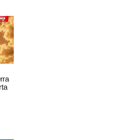
rra
rta