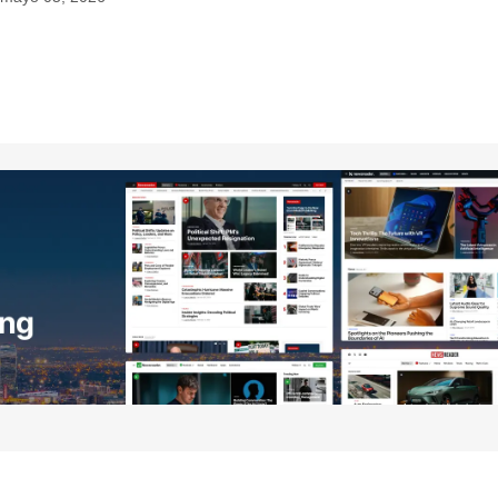
no será publicada.
Los campos obligatorios están
Your E-mail
*
ico y
óxima