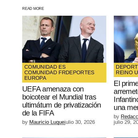
READ MORE
SUBMIT COMMENT
COMUNIDAD ES
DEPORT
COMUNIDAD FR
DEPORTES
REINO 
EUROPA
El prime
UEFA amenaza con
arremet
boicotear el Mundial tras
Infantin
ultimátum de privatización
una mer
de la FIFA
by
Redacc
by
Mauricio Luque
julio 30, 2026
julio 29, 2