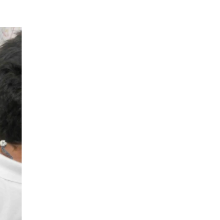
EPISODIO
MOSTRAR
SIGUIENTE
ANTERIOR
LA
EPISODIO
Mostrar
LISTA
La
DE
Información
EPISODIOS
Del
Pódcast
EPISODIO
MOSTRAR
SIGUIENTE
ANTERIOR
LA
EPISODIO
Mostrar
LISTA
La
DE
Información
EPISODIOS
Del
Pódcast