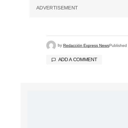
ADVERTISEMENT
by
Redacción Express News
Published
ADD A COMMENT
Tu dirección de correo electrónico 
marcados con
*
Comment
*