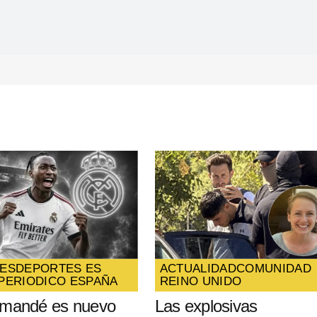
Your E-mail
*
ico y
óxima
ES
DEPORTES ES
ACTUALIDAD
COMUNIDAD
PERIODICO ESPAÑA
REINO UNIDO
omandé es nuevo
Las explosivas