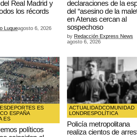
 del Real Madrid y
declaraciones de la es
odos los récords
del “asesino de la male
en Atenas cercan al
sospechoso
io Luque
agosto 6, 2026
by
Redacción Express News
agosto 6, 2026
ES
DEPORTES ES
ACTUALIDAD
COMUNIDAD
ICO ESPAÑA
LONDRES
POLÍTICA
A ES
Policía metropolitana
remos políticos
realiza cientos de arres