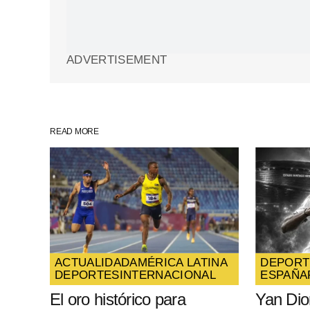
Your Name
*
ADVERTISEMENT
Guarda mi nombre, correo electrón
web en este navegador para la pr
vez que comente.
READ MORE
SUBMIT COMMENT
ACTUALIDAD
AMÉRICA LATINA
DEPORT
DEPORTES
INTERNACIONAL
ESPAÑA
El oro histórico para
Yan Di