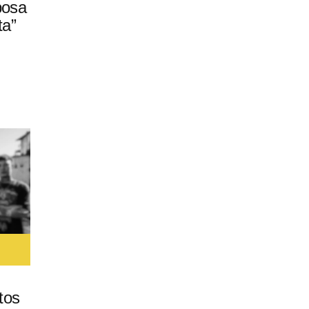
posa
ta”
tos