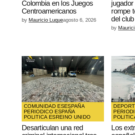
Colombia en los Juegos
jugador
Centroamericanos
rompe t
del club
by
Mauricio Luque
agosto 6, 2026
by
Mauric
COMUNIDAD ES
ESPAÑA
DEPORT
PERIODICO ESPAÑA
PERIOD
POLITICA ES
REINO UNIDO
POLITIC
Desarticulan una red
Los ext