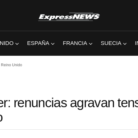
NIDO
ESPAÑA
FRANCIA
SUECIA
n Reino Unido
er: renuncias agravan ten
o