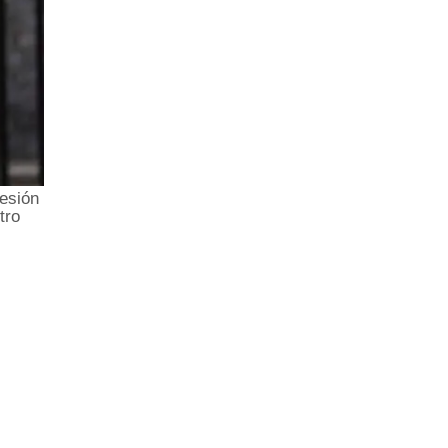
resión
tro