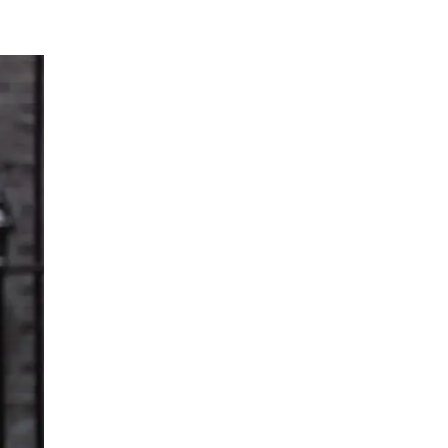
EPISODIO
MOSTRAR
SIGUIENTE
ANTERIOR
LA
EPISODIO
Mostrar
LISTA
La
DE
Información
EPISODIOS
Del
Pódcast
EPISODIO
MOSTRAR
SIGUIENTE
ANTERIOR
LA
EPISODIO
Mostrar
LISTA
La
DE
Información
EPISODIOS
Del
Pódcast