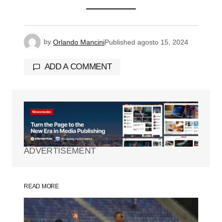
by
Orlando Mancini
Published
agosto 15, 2024
ADD A COMMENT
Tu dirección de correo electrónico no será
publicada.
Los campos obligatorios están
marcados con
*
ADVERTISEMENT
Comment
*
READ MORE
Your Name
*