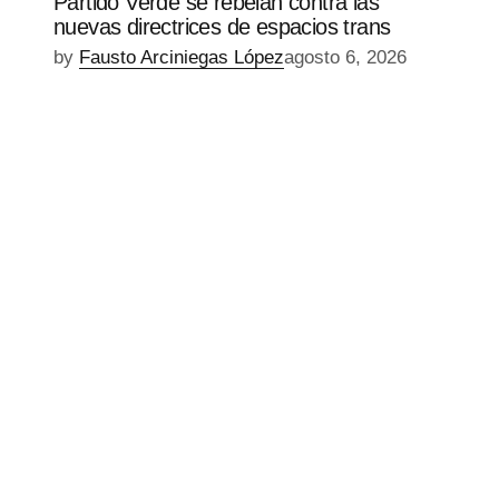
Partido Verde se rebelan contra las
nuevas directrices de espacios trans
by
Fausto Arciniegas López
agosto 6, 2026
EPISODIO
MOSTRAR
SIGUIENTE
ANTERIOR
LA
EPISODIO
Mostrar
LISTA
La
DE
Información
EPISODIOS
Del
Pódcast
EPISODIO
MOSTRAR
SIGUIENTE
ANTERIOR
LA
EPISODIO
Mostrar
LISTA
La
DE