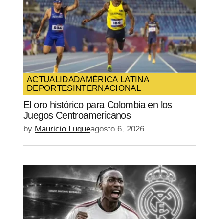
Your E-mail
*
Guarda mi nombre, correo electrónico y
web en este navegador para la próxima
vez que comente.
ACTUALIDAD
AMÉRICA LATINA
DEPORTES
INTERNACIONAL
SUBMIT COMMENT
El oro histórico para Colombia en los
Juegos Centroamericanos
by
Mauricio Luque
agosto 6, 2026