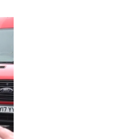
EPISODIO
MOSTRAR
SIGUIENTE
ANTERIOR
LA
EPISODIO
Mostrar
LISTA
La
DE
Información
EPISODIOS
Del
Pódcast
EPISODIO
MOSTRAR
SIGUIENTE
ANTERIOR
LA
EPISODIO
Mostrar
LISTA
La
DE
Información
EPISODIOS
Del
Pódcast