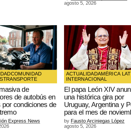
agosto 5, 2026
IDAD
COMUNIDAD
ACTUALIDAD
AMÉRICA LAT
S
TRANSPORTE
INTERNACIONAL
masiva de
El papa León XIV anun
ores de autobús en
una histórica gira por
 por condiciones de
Uruguay, Argentina y P
xtremo
para el mes de noviem
ión Express News
by
Fausto Arciniegas López
2026
agosto 5, 2026