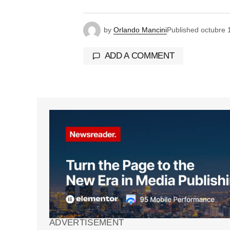
by
Orlando Mancini
Published
octubre 
ADD A COMMENT
Tu dirección de correo electrónico 
marcados con
*
Comment
*
Your Name
*
ADVERTISEMENT