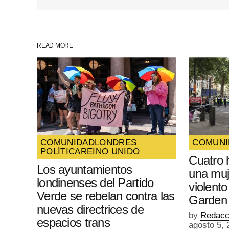
Guarda mi nombre, correo electrón
web en este navegador para la pr
vez que comente.
READ MORE
SUBMIT COMMENT
COMUNIDAD
LONDRES
COMUNI
POLÍTICA
REINO UNIDO
Cuatro 
Los ayuntamientos
una muj
londinenses del Partido
violent
Verde se rebelan contra las
Garden
nuevas directrices de
by
Redacc
espacios trans
agosto 5, 