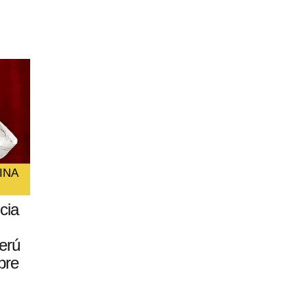
INA
cia
erú
bre