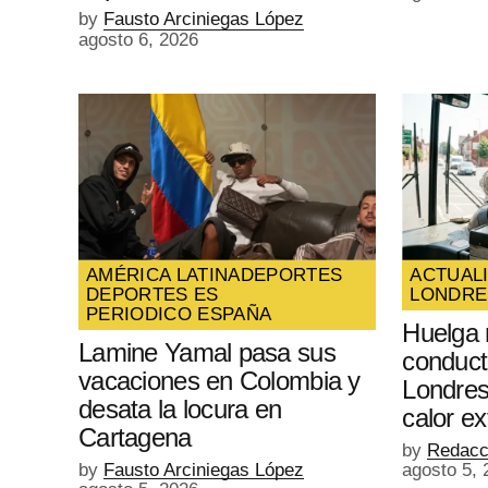
by
Fausto Arciniegas López
agosto 6, 2026
AMÉRICA LATINA
DEPORTES
ACTUAL
DEPORTES ES
LONDRE
PERIODICO ESPAÑA
Huelga 
Lamine Yamal pasa sus
conduct
vacaciones en Colombia y
Londres
desata la locura en
calor e
Cartagena
by
Redacc
by
Fausto Arciniegas López
agosto 5, 