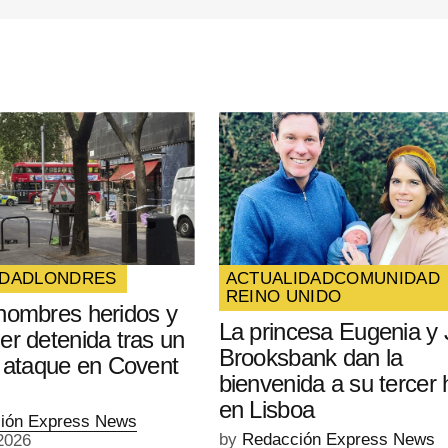
ico y
óxima
DAD
LONDRES
ACTUALIDAD
COMUNIDAD
REINO UNIDO
hombres heridos y
La princesa Eugenia y
er detenida tras un
Brooksbank dan la
o ataque en Covent
bienvenida a su tercer h
en Lisboa
ión Express News
by
Redacción Express News
2026