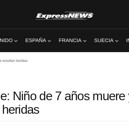
NIDO
ESPAÑA
FRANCIA
SUECIA
 resultan heridas
e: Niño de 7 años muere 
 heridas