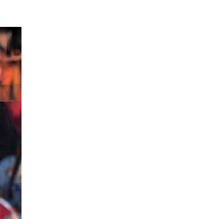
EPISODIO
MOSTRAR
SIGUIENTE
ANTERIOR
LA
EPISODIO
Mostrar
LISTA
La
DE
Información
EPISODIOS
Del
Pódcast
EPISODIO
MOSTRAR
SIGUIENTE
ANTERIOR
LA
EPISODIO
Mostrar
LISTA
La
DE
Información
EPISODIOS
Del
Pódcast