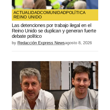
web en este navegador para la próxima
vez que comente.
ACTUALIDAD
COMUNIDAD
POLÍTICA
REINO UNIDO
SUBMIT COMMENT
Las detenciones por trabajo ilegal en el
Reino Unido se duplican y generan fuerte
debate político
by
Redacción Express News
agosto 8, 2026