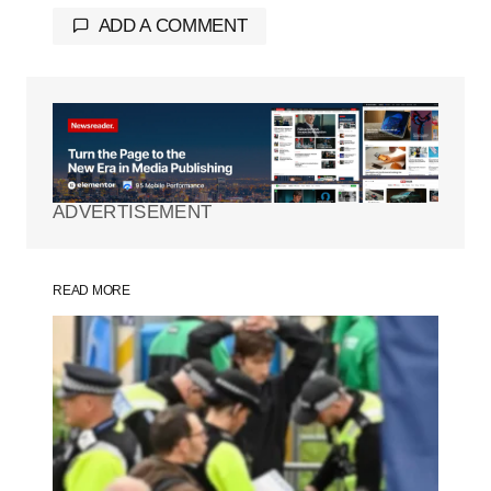
ADD A COMMENT
Tu dirección de correo electrónico no será
publicada.
Los campos obligatorios están
marcados con
*
ADVERTISEMENT
Comment
*
READ MORE
Your Name
*
Your E-mail
*
Guarda mi nombre, correo electrónico y