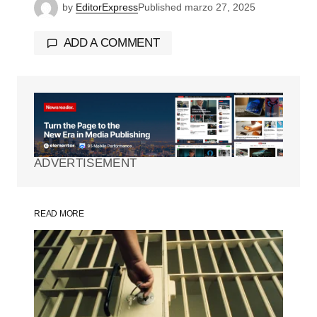
by
EditorExpress
Published
marzo 27, 2025
ADD A COMMENT
Tu dirección de correo electrónico no será
publicada.
Los campos obligatorios están
marcados con
*
ADVERTISEMENT
Comment
*
READ MORE
Your Name
*
Your E-mail
*