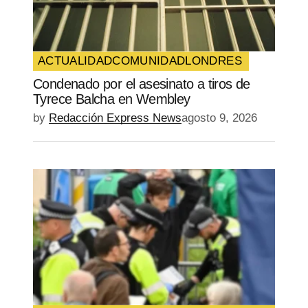
Guarda mi nombre, correo electrónico y
web en este navegador para la próxima
vez que comente.
ACTUALIDAD
COMUNIDAD
LONDRES
Condenado por el asesinato a tiros de
SUBMIT COMMENT
Tyrece Balcha en Wembley
by
Redacción Express News
agosto 9, 2026