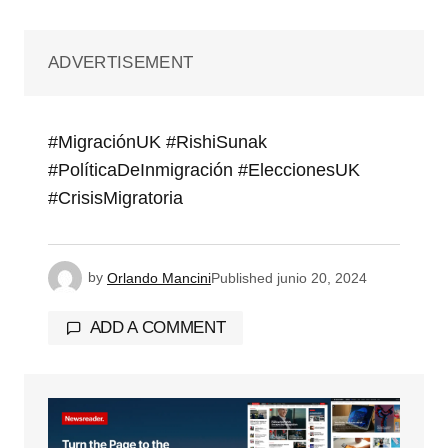
ADVERTISEMENT
#MigraciónUK #RishiSunak
#PolíticaDeInmigración #EleccionesUK
#CrisisMigratoria
by
Orlando Mancini
Published
junio 20, 2024
ADD A COMMENT
Tu dirección de correo electrónico no será
publicada.
Los campos obligatorios están