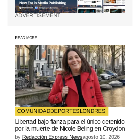
marcados con
*
ADVERTISEMENT
Comment
*
READ MORE
Your Name
*
Your E-mail
*
Guarda mi nombre, correo electrónico y
web en este navegador para la próxima
vez que comente.
COMUNIDAD
DEPORTES
LONDRES
Libertad bajo fianza para el único detenido
SUBMIT COMMENT
por la muerte de Nicole Beling en Croydon
by
Redacción Express News
agosto 10, 2026