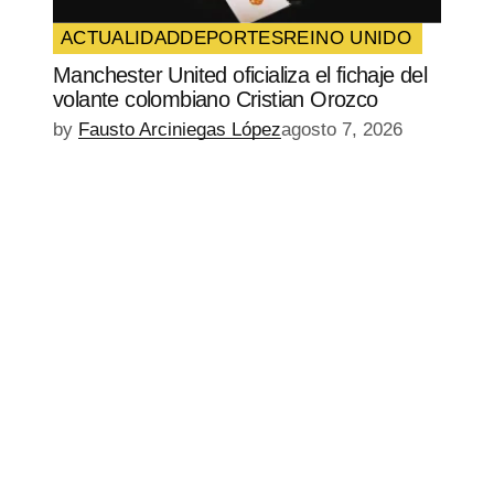
ACTUALIDAD
DEPORTES
REINO UNIDO
Manchester United oficializa el fichaje del
volante colombiano Cristian Orozco
by
Fausto Arciniegas López
agosto 7, 2026
EPISODIO
MOSTRAR
SIGUIENTE
ANTERIOR
LA
EPISODIO
Mostrar
LISTA
La
DE
Información
EPISODIOS
Del
Pódcast