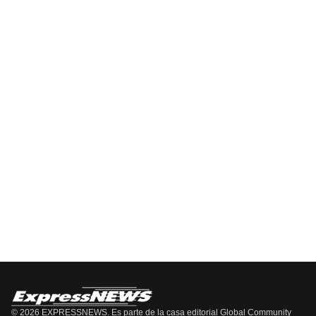
DE
Información
EPISODIOS
Del
Pódcast
EPISODIO
MOSTRAR
SIGUIENTE
ANTERIOR
LA
EPISODIO
Mostrar
LISTA
La
DE
Información
EPISODIOS
Del
Pódcast
© 2026 EXPRESSNEWS. Es parte de la casa editorial Global Community