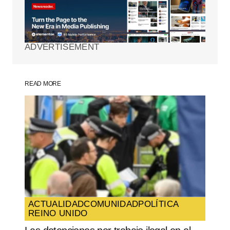
Tu dirección de correo electrónico no será
publicada.
Los campos obligatorios están
marcados con
*
ADVERTISEMENT
Comment
*
READ MORE
Your Name
*
Your E-mail
*
Guarda mi nombre, correo electrónico y
web en este navegador para la próxima
vez que comente.
ACTUALIDAD
COMUNIDAD
POLÍTICA
REINO UNIDO
SUBMIT COMMENT