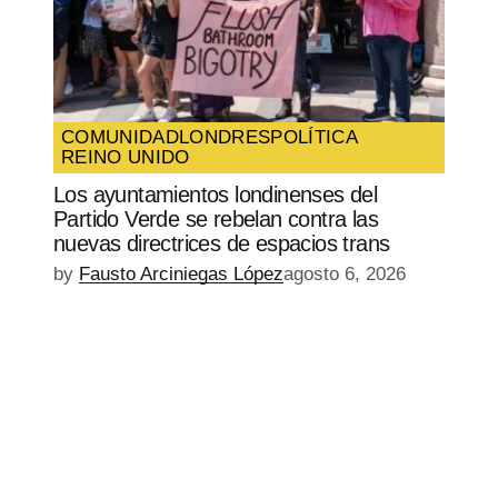
COMUNIDAD
LONDRES
POLÍTICA
REINO UNIDO
Los ayuntamientos londinenses del
Partido Verde se rebelan contra las
nuevas directrices de espacios trans
by
Fausto Arciniegas López
agosto 6, 2026
EPISODIO
MOSTRAR
SIGUIENTE
ANTERIOR
LA
EPISODIO
Mostrar
LISTA
La