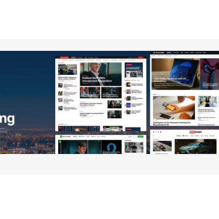
no será publicada.
Los campos obligatorios están
Your E-mail
*
ico y
óxima