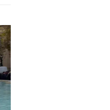
EPISODIO
MOSTRAR
SIGUIENTE
ANTERIOR
LA
EPISODIO
Mostrar
LISTA
La
DE
Información
EPISODIOS
Del
Pódcast
EPISODIO
MOSTRAR
SIGUIENTE
ANTERIOR
LA
EPISODIO
Mostrar
LISTA
La
DE
Información
EPISODIOS
Del
Pódcast