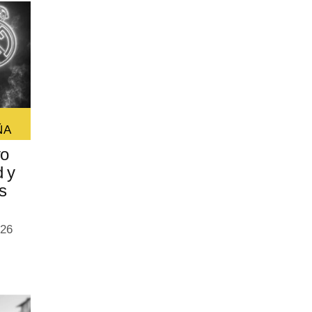
ÑA
vo
d y
s
026