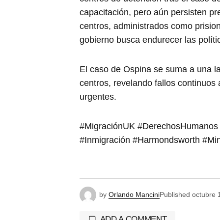
capacitación, pero aún persisten pr
centros, administrados como prision
gobierno busca endurecer las políti
El caso de Ospina se suma a una larg
centros, revelando fallos continuo
urgentes.
#MigraciónUK #DerechosHumanos #
#Inmigración #Harmondsworth #Minis
by
Orlando Mancini
Published
octubre 
ADD A COMMENT