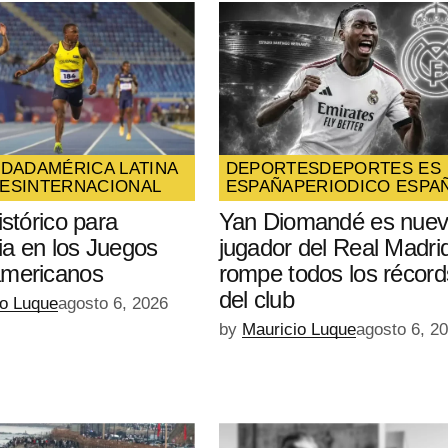
IDAD
AMÉRICA LATINA
DEPORTES
DEPORTES ES
ES
INTERNACIONAL
ESPAÑA
PERIODICO ESPA
istórico para
Yan Diomandé es nue
a en los Juegos
jugador del Real Madri
americanos
rompe todos los récord
del club
io Luque
agosto 6, 2026
by
Mauricio Luque
agosto 6, 2