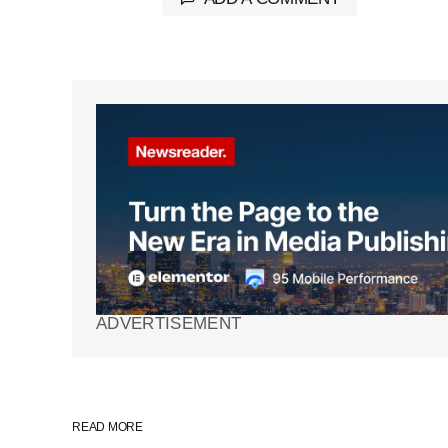
Tu dirección de correo electrónico 
marcados con
*
Comment
*
Your Name
*
ADVERTISEMENT
Guarda mi nombre, correo electrón
web en este navegador para la pr
vez que comente.
READ MORE
SUBMIT COMMENT