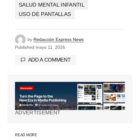
SALUD MENTAL INFANTIL
USO DE PANTALLAS
by
Redacción Express News
Published
mayo 11, 2026
ADD A COMMENT
Tu dirección de correo electrónico no será
publicada.
Los campos obligatorios están
marcados con
*
ADVERTISEMENT
Comment
*
READ MORE