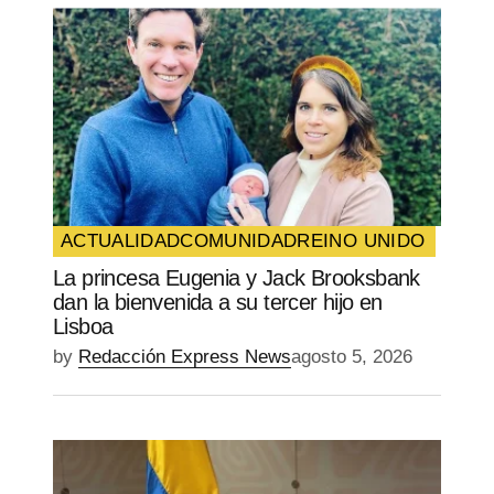
Your Name
*
Your E-mail
*
Guarda mi nombre, correo electrónico y
web en este navegador para la próxima
vez que comente.
ACTUALIDAD
COMUNIDAD
REINO UNIDO
La princesa Eugenia y Jack Brooksbank
SUBMIT COMMENT
dan la bienvenida a su tercer hijo en
Lisboa
by
Redacción Express News
agosto 5, 2026