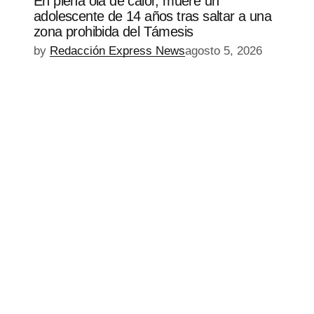
En plena ola de calor, muere un
adolescente de 14 años tras saltar a una
zona prohibida del Támesis
by
Redacción Express News
agosto 5, 2026
EPISODIO
MOSTRAR
SIGUIENTE
ANTERIOR
LA
EPISODIO
Mostrar
LISTA
La
DE
Información
EPISODIOS
Del
Pódcast
EPISODIO
MOSTRAR
SIGUIENTE
ANTERIOR
LA
EPISODIO
Mostrar
LISTA