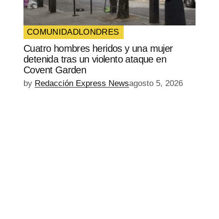
COMUNIDAD
LONDRES
Cuatro hombres heridos y una mujer
detenida tras un violento ataque en
Covent Garden
by
Redacción Express News
agosto 5, 2026
EPISODIO
MOSTRAR
SIGUIENTE
ANTERIOR
LA
EPISODIO
Mostrar
LISTA
La
DE
Información
EPISODIOS
Del
Pódcast