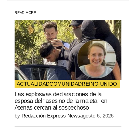
READ MORE
Your Name
*
Your E-mail
*
Guarda mi nombre, correo electrónico y
web en este navegador para la próxima
vez que comente.
ACTUALIDAD
COMUNIDAD
REINO UNIDO
Las explosivas declaraciones de la
SUBMIT COMMENT
esposa del “asesino de la maleta” en
Atenas cercan al sospechoso
by
Redacción Express News
agosto 6, 2026