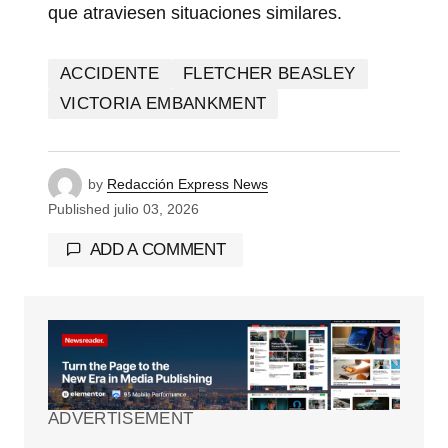
que atraviesen situaciones similares.
ACCIDENTE
FLETCHER BEASLEY
VICTORIA EMBANKMENT
by
Redacción Express News
Published
julio 03, 2026
ADD A COMMENT
Tu dirección de correo electrónico no será
publicada.
Los campos obligatorios están
marcados con
*
ADVERTISEMENT
Comment
*