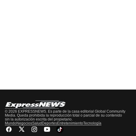
EPISODIO
MOSTRAR
SIGUIENTE
ANTERIOR
LA
EPISODIO
Mostrar
LISTA
La
DE
Información
EPISODIOS
Del
Pódcast
© 2026 EXPRESSNEWS. Es parte de la casa editorial Global Community
Media. Queda prohibida la reproducción total o parcial de su contenido
sin la autorización escrita del propietario.
Mundo
Negocios
Salud
Deportes
Entretenimiento
Tecnología