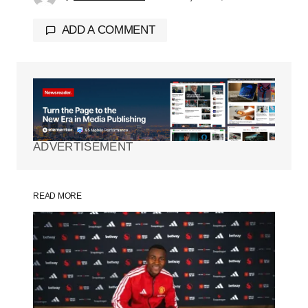
ADD A COMMENT
Tu dirección de correo electrónico no será
publicada.
Los campos obligatorios están
marcados con
*
ADVERTISEMENT
Comment
*
READ MORE
Your Name
*
Your E-mail
*