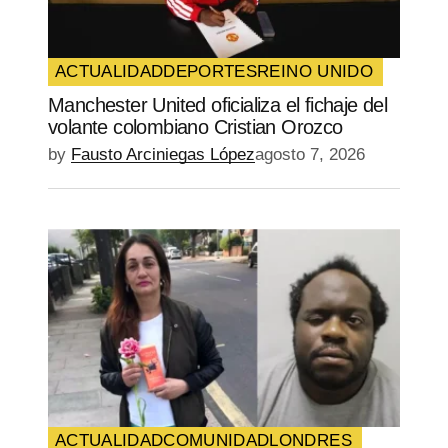
Guarda mi nombre, correo electrónico y
web en este navegador para la próxima
vez que comente.
ACTUALIDAD
DEPORTES
REINO UNIDO
Manchester United oficializa el fichaje del
SUBMIT COMMENT
volante colombiano Cristian Orozco
by
Fausto Arciniegas López
agosto 7, 2026
ACTUALIDAD
COMUNIDAD
LONDRES