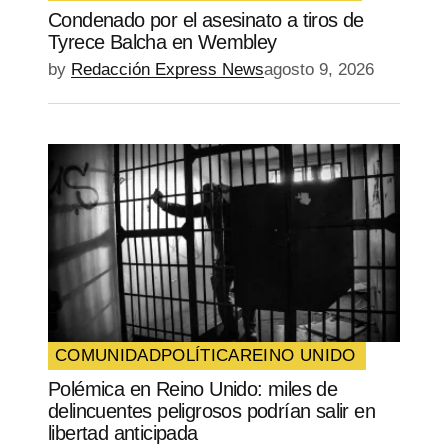
Condenado por el asesinato a tiros de
SUBMIT COMMENT
Tyrece Balcha en Wembley
by
Redacción Express News
agosto 9, 2026
COMUNIDAD
POLÍTICA
REINO UNIDO
Polémica en Reino Unido: miles de
delincuentes peligrosos podrían salir en
libertad anticipada