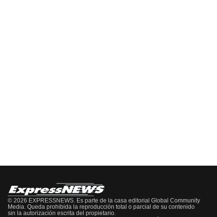
Del
Pódcast
EPISODIO
MOSTRAR
SIGUIENTE
ANTERIOR
LA
EPISODIO
Mostrar
LISTA
La
DE
Información
EPISODIOS
Del
Pódcast
© 2026 EXPRESSNEWS. Es parte de la casa editorial Global Community
Media. Queda prohibida la reproducción total o parcial de su contenido
sin la autorización escrita del propietario.