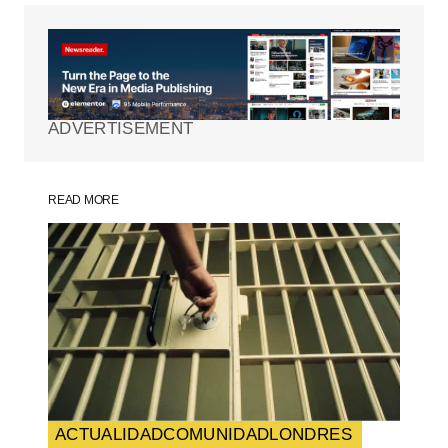
Tu dirección de correo electrónico no será
publicada.
Los campos obligatorios están
marcados con
*
ADVERTISEMENT
Comment
*
READ MORE
Your Name
*
Your E-mail
*
Guarda mi nombre, correo electrónico y
web en este navegador para la próxima
vez que comente.
ACTUALIDAD
COMUNIDAD
LONDRES