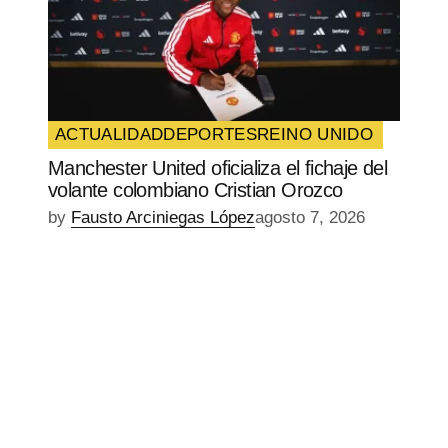
ACTUALIDAD
DEPORTES
REINO UNIDO
Manchester United oficializa el fichaje del
volante colombiano Cristian Orozco
by
Fausto Arciniegas López
agosto 7, 2026
EPISODIO
MOSTRAR
SIGUIENTE
ANTERIOR
LA
EPISODIO
Mostrar
LISTA
La
DE
Información
EPISODIOS