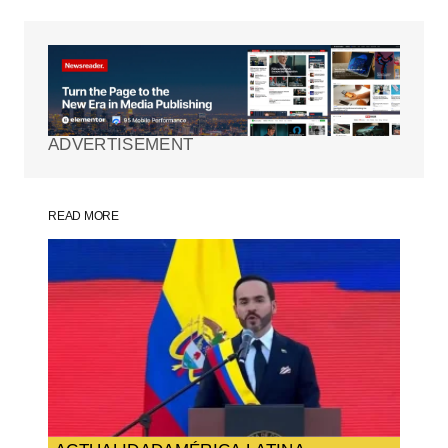
Tu dirección de correo electrónico no será
publicada.
Los campos obligatorios están
marcados con
*
ADVERTISEMENT
Comment
*
READ MORE
Your Name
*
Your E-mail
*
Guarda mi nombre, correo electrónico y
web en este navegador para la próxima
vez que comente.