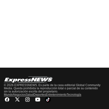
EPISODIO
MOSTRAR
SIGUIENTE
ANTERIOR
LA
EPISODIO
Mostrar
LISTA
La
DE
Información
EPISODIOS
Del
Pódcast
© 2026 EXPRESSNEWS. Es parte de la casa editorial Global Community
Media. Queda prohibida la reproducción total o parcial de su contenido
sin la autorización escrita del propietario.
Mundo
Negocios
Salud
Deportes
Entretenimiento
Tecnología