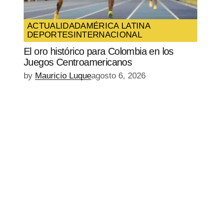
ACTUALIDAD
AMÉRICA LATINA
DEPORTES
INTERNACIONAL
El oro histórico para Colombia en los
Juegos Centroamericanos
by
Mauricio Luque
agosto 6, 2026
EPISODIO
MOSTRAR
SIGUIENTE
ANTERIOR
LA
EPISODIO
Mostrar
LISTA
La
DE
Información
EPISODIOS
Del
Pódcast