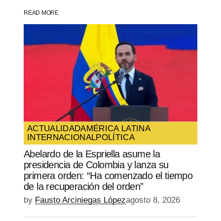
READ MORE
Your Name
*
Your E-mail
*
Guarda mi nombre, correo electrónico y
web en este navegador para la próxima
vez que comente.
ACTUALIDAD
AMÉRICA LATINA
INTERNACIONAL
POLÍTICA
SUBMIT COMMENT
Abelardo de la Espriella asume la
presidencia de Colombia y lanza su
primera orden: “Ha comenzado el tiempo
de la recuperación del orden”
by
Fausto Arciniegas López
agosto 8, 2026