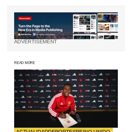
Tu dirección de correo electrónico no será
publicada.
Los campos obligatorios están
marcados con
*
ADVERTISEMENT
Comment
*
READ MORE
Your Name
*
Your E-mail
*
Guarda mi nombre, correo electrónico y
web en este navegador para la próxima
vez que comente.
ACTUALIDAD
DEPORTES
REINO UNIDO