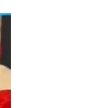
EPISODIO
MOSTRAR
SIGUIENTE
ANTERIOR
LA
EPISODIO
Mostrar
LISTA
La
DE
Información
EPISODIOS
Del
Pódcast
EPISODIO
MOSTRAR
SIGUIENTE
ANTERIOR
LA
EPISODIO
Mostrar
LISTA
La
DE
Información
EPISODIOS
Del
Pódcast