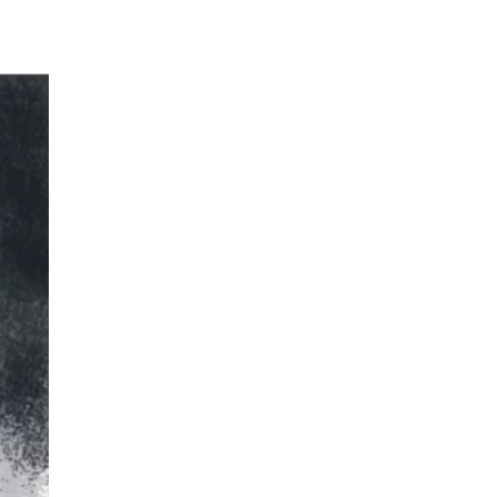
EPISODIO
MOSTRAR
SIGUIENTE
ANTERIOR
LA
EPISODIO
Mostrar
LISTA
La
DE
Información
EPISODIOS
Del
Pódcast
EPISODIO
MOSTRAR
SIGUIENTE
ANTERIOR
LA
EPISODIO
Mostrar
LISTA
La
DE
Información
EPISODIOS
Del
Pódcast