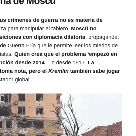
oria de Moscú
s crímenes de guerra no es materia de
reza para manipular el tablero.
Moscú no
iciones con diplomacia dilatoria
, propaganda,
de Guerra Fría que le permite leer los miedos de
stas.
Quien crea que el problema ‘empezó en
ención desde 2014
… o desde 1917.
La
 toma nota, pero el
Kremlin
también sabe jugar
ctador global.