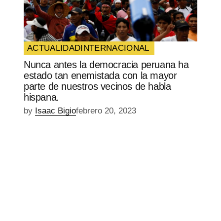
ACTUALIDAD
INTERNACIONAL
Nunca antes la democracia peruana ha
estado tan enemistada con la mayor
parte de nuestros vecinos de habla
hispana.
by
Isaac Bigio
febrero 20, 2023
EPISODIO
MOSTRAR
SIGUIENTE
ANTERIOR
LA
EPISODIO
Mostrar
LISTA
La
DE
Información