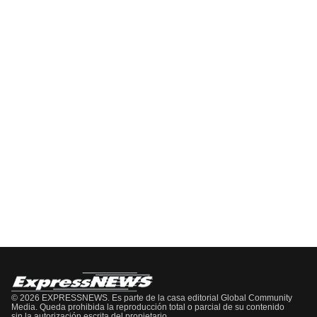
EPISODIOS
Del
Pódcast
EPISODIO
MOSTRAR
SIGUIENTE
ANTERIOR
LA
EPISODIO
Mostrar
LISTA
La
DE
Información
EPISODIOS
Del
Pódcast
© 2026 EXPRESSNEWS. Es parte de la casa editorial Global Community
Media. Queda prohibida la reproducción total o parcial de su contenido
sin la autorización escrita del propietario.