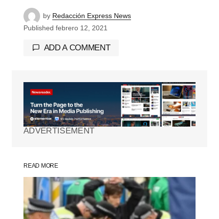
by
Redacción Express News
Published
febrero 12, 2021
ADD A COMMENT
Tu dirección de correo electrónico no será
publicada.
Los campos obligatorios están
marcados con
*
ADVERTISEMENT
Comment
*
READ MORE
Your Name
*