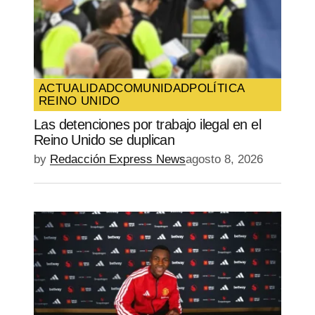
Your E-mail
*
Guarda mi nombre, correo electrónico y
web en este navegador para la próxima
vez que comente.
ACTUALIDAD
COMUNIDAD
POLÍTICA
REINO UNIDO
SUBMIT COMMENT
Las detenciones por trabajo ilegal en el
Reino Unido se duplican
by
Redacción Express News
agosto 8, 2026