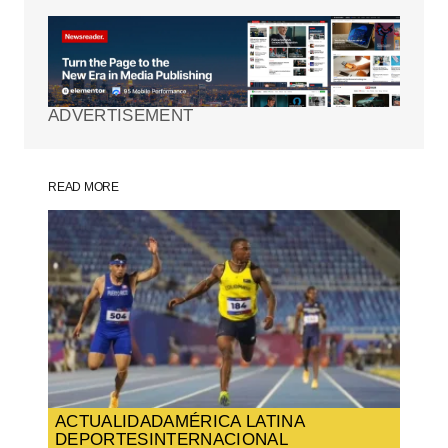
Tu dirección de correo electrónico no será
publicada.
Los campos obligatorios están
marcados con
*
ADVERTISEMENT
Comment
*
READ MORE
Your Name
*
Your E-mail
*
Guarda mi nombre, correo electrónico y
web en este navegador para la próxima
vez que comente.
ACTUALIDAD
AMÉRICA LATINA
DEPORTES
INTERNACIONAL