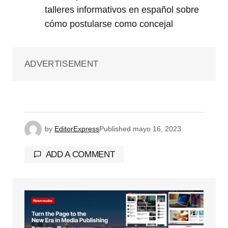
talleres informativos en español sobre
cómo postularse como concejal
ADVERTISEMENT
by
EditorExpress
Published
mayo 16, 2023
ADD A COMMENT
Tu dirección de correo electrónico no será
publicada.
Los campos obligatorios están
marcados con
*