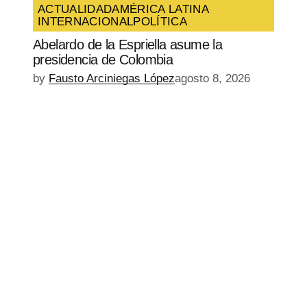
ACTUALIDAD
AMÉRICA LATINA
INTERNACIONAL
POLÍTICA
Abelardo de la Espriella asume la
presidencia de Colombia
by
Fausto Arciniegas López
agosto 8, 2026
EPISODIO
MOSTRAR
SIGUIENTE
ANTERIOR
LA
EPISODIO
Mostrar
LISTA
La
DE
Información
EPISODIOS
Del
Pódcast