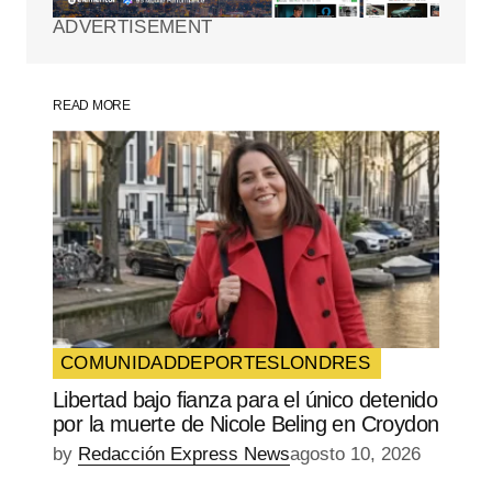
ADVERTISEMENT
Comment
*
READ MORE
Your Name
*
Your E-mail
*
Guarda mi nombre, correo electrónico y
web en este navegador para la próxima
vez que comente.
COMUNIDAD
DEPORTES
LONDRES
Libertad bajo fianza para el único detenido
SUBMIT COMMENT
por la muerte de Nicole Beling en Croydon
by
Redacción Express News
agosto 10, 2026