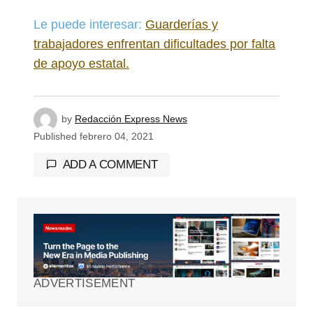
Le puede interesar:
Guarderías y
trabajadores enfrentan dificultades por falta
de apoyo estatal.
by
Redacción Express News
Published
febrero 04, 2021
ADD A COMMENT
Tu dirección de correo electrónico no será
publicada.
Los campos obligatorios están
marcados con
*
ADVERTISEMENT
Comment
*