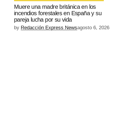
Muere una madre británica en los
incendios forestales en España y su
pareja lucha por su vida
by
Redacción Express News
agosto 6, 2026
EPISODIO
MOSTRAR
SIGUIENTE
ANTERIOR
LA
EPISODIO
Mostrar
LISTA
La
DE
Información
EPISODIOS
Del
Pódcast
EPISODIO
MOSTRAR
SIGUIENTE