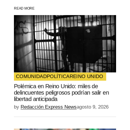
READ MORE
Your Name
*
Your E-mail
*
Guarda mi nombre, correo electrónico y
web en este navegador para la próxima
vez que comente.
COMUNIDAD
POLÍTICA
REINO UNIDO
Polémica en Reino Unido: miles de
SUBMIT COMMENT
delincuentes peligrosos podrían salir en
libertad anticipada
by
Redacción Express News
agosto 9, 2026