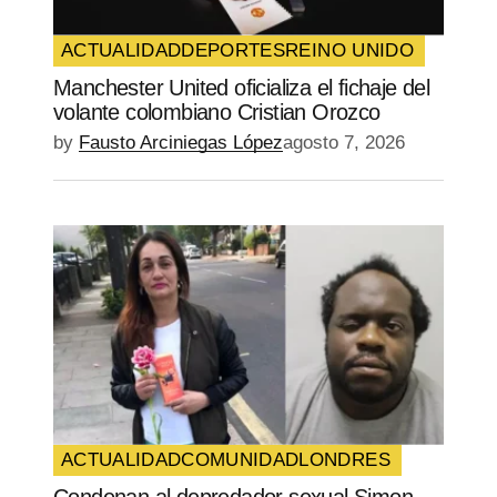
web en este navegador para la próxima
vez que comente.
ACTUALIDAD
DEPORTES
REINO UNIDO
Manchester United oficializa el fichaje del
SUBMIT COMMENT
volante colombiano Cristian Orozco
by
Fausto Arciniegas López
agosto 7, 2026
ACTUALIDAD
COMUNIDAD
LONDRES
Condenan al depredador sexual Simon