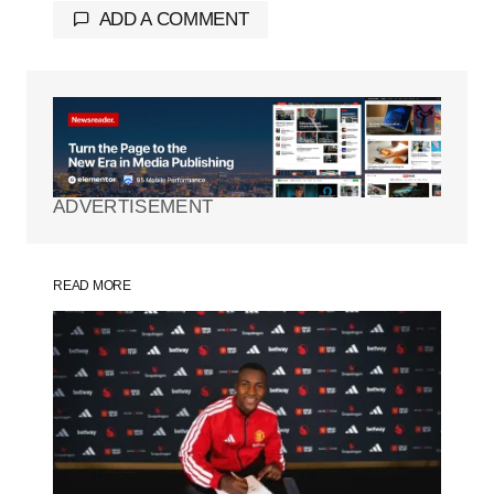
ADD A COMMENT
Tu dirección de correo electrónico no será
publicada.
Los campos obligatorios están
marcados con
*
ADVERTISEMENT
Comment
*
READ MORE
Your Name
*
Your E-mail
*
Guarda mi nombre, correo electrónico y