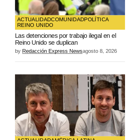
Guarda mi nombre, correo electrónico y
web en este navegador para la próxima
vez que comente.
ACTUALIDAD
COMUNIDAD
POLÍTICA
REINO UNIDO
SUBMIT COMMENT
Las detenciones por trabajo ilegal en el
Reino Unido se duplican
by
Redacción Express News
agosto 8, 2026