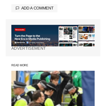
ADD A COMMENT
Tu dirección de correo electrónico no será
publicada.
Los campos obligatorios están
marcados con
*
ADVERTISEMENT
Comment
*
READ MORE
Your Name
*
Your E-mail
*