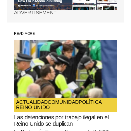
ADVERTISEMENT
Comment
*
READ MORE
Your Name
*
Your E-mail
*
Guarda mi nombre, correo electrónico y
web en este navegador para la próxima
vez que comente.
ACTUALIDAD
COMUNIDAD
POLÍTICA
REINO UNIDO
SUBMIT COMMENT
Las detenciones por trabajo ilegal en el
Reino Unido se duplican