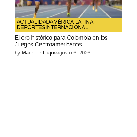
ACTUALIDAD
AMÉRICA LATINA
DEPORTES
INTERNACIONAL
El oro histórico para Colombia en los
Juegos Centroamericanos
by
Mauricio Luque
agosto 6, 2026
EPISODIO
MOSTRAR
SIGUIENTE
ANTERIOR
LA
EPISODIO
Mostrar
LISTA
La
DE
Información
EPISODIOS
Del
Pódcast