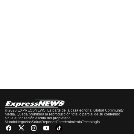
EPISODIO
MOSTRAR
SIGUIENTE
ANTERIOR
LA
EPISODIO
Mostrar
LISTA
La
DE
Información
EPISODIOS
Del
Pódcast
© 2026 EXPRESSNEWS. Es parte de la casa editorial Global Community
Media. Queda prohibida la reproducción total o parcial de su contenido
sin la autorización escrita del propietario.
Mundo
Negocios
Salud
Deportes
Entretenimiento
Tecnología