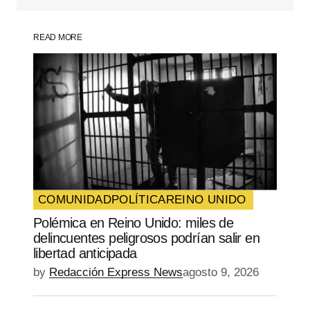
READ MORE
Your Name
*
Your E-mail
*
Guarda mi nombre, correo electrónico y
web en este navegador para la próxima
vez que comente.
COMUNIDAD
POLÍTICA
REINO UNIDO
Polémica en Reino Unido: miles de
SUBMIT COMMENT
delincuentes peligrosos podrían salir en
libertad anticipada
by
Redacción Express News
agosto 9, 2026