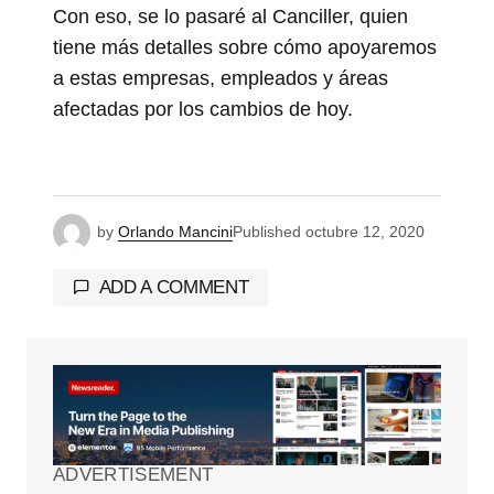
Con eso, se lo pasaré al Canciller, quien
tiene más detalles sobre cómo apoyaremos
a estas empresas, empleados y áreas
afectadas por los cambios de hoy.
by
Orlando Mancini
Published
octubre 12, 2020
ADD A COMMENT
Tu dirección de correo electrónico no será
publicada.
Los campos obligatorios están
marcados con
*
ADVERTISEMENT
Comment
*