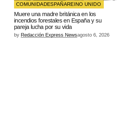
COMUNIDAD
ESPAÑA
REINO UNIDO
Muere una madre británica en los
incendios forestales en España y su
pareja lucha por su vida
by
Redacción Express News
agosto 6, 2026
EPISODIO
MOSTRAR
SIGUIENTE
ANTERIOR
LA
EPISODIO
Mostrar
LISTA
La
DE
Información
EPISODIOS
Del
Pódcast