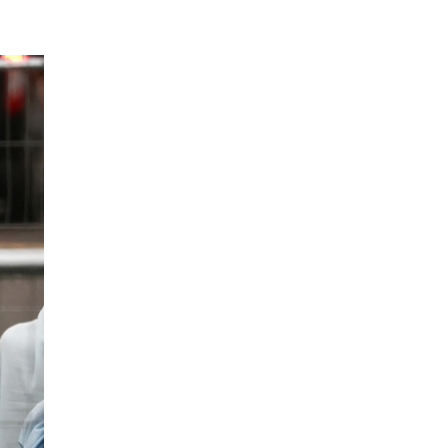
EPISODIO
MOSTRAR
SIGUIENTE
ANTERIOR
LA
EPISODIO
Mostrar
LISTA
La
DE
Información
EPISODIOS
Del
Pódcast
EPISODIO
MOSTRAR
SIGUIENTE
ANTERIOR
LA
EPISODIO
Mostrar
LISTA
La
DE
Información
EPISODIOS
Del
Pódcast