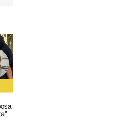
posa
ta”