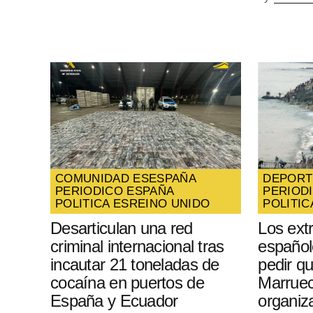
COMUNIDAD ES
ESPAÑA
DEPORT
PERIODICO ESPAÑA
PERIOD
POLITICA ES
REINO UNIDO
POLITIC
Desarticulan una red
Los ext
criminal internacional tras
español
incautar 21 toneladas de
pedir q
cocaína en puertos de
Marruec
España y Ecuador
organiz