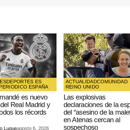
ico y
óxima
ES
DEPORTES ES
ACTUALIDAD
COMUNIDAD
PERIODICO ESPAÑA
REINO UNIDO
omandé es nuevo
Las explosivas
 del Real Madrid y
declaraciones de la es
odos los récords
del “asesino de la male
en Atenas cercan al
sospechoso
io Luque
agosto 6, 2026