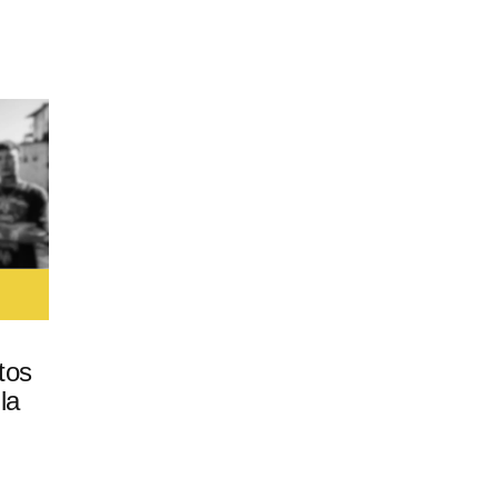
tos
la