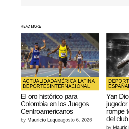
Guarda mi nombre, correo electrón
web en este navegador para la pr
vez que comente.
READ MORE
SUBMIT COMMENT
ACTUALIDAD
AMÉRICA LATINA
DEPORT
DEPORTES
INTERNACIONAL
ESPAÑA
El oro histórico para
Yan Di
Colombia en los Juegos
jugador
Centroamericanos
rompe t
del club
by
Mauricio Luque
agosto 6, 2026
by
Mauric