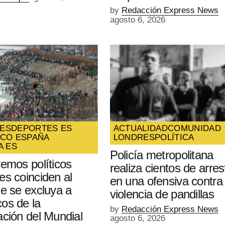
by
Redacción Express News
agosto 6, 2026
ES
DEPORTES ES
ACTUALIDAD
COMUNIDAD
ICO ESPAÑA
LONDRES
POLÍTICA
A ES
Policía metropolitana
remos políticos
realiza cientos de arres
es coinciden al
en una ofensiva contra 
ue se excluya a
violencia de pandillas
os de la
by
Redacción Express News
ación del Mundial
agosto 6, 2026