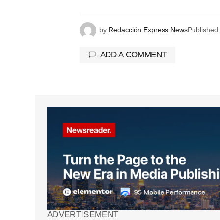
by
Redacción Express News
Published
ADD A COMMENT
Tu dirección de correo electrónico 
marcados con
*
Comment
*
Your Name
*
ADVERTISEMENT