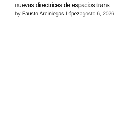
nuevas directrices de espacios trans
by
Fausto Arciniegas López
agosto 6, 2026
EPISODIO
MOSTRAR
SIGUIENTE
ANTERIOR
LA
EPISODIO
Mostrar
LISTA
La
DE
Información
EPISODIOS
Del
Pódcast
EPISODIO
MOSTRAR
SIGUIENTE
ANTERIOR
LA
EPISODIO
Mostrar
LISTA
La
DE