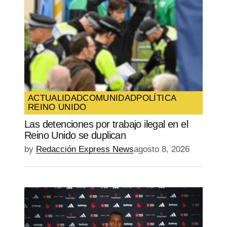
Your Name
*
Your E-mail
*
Guarda mi nombre, correo electrónico y
web en este navegador para la próxima
vez que comente.
ACTUALIDAD
COMUNIDAD
POLÍTICA
REINO UNIDO
SUBMIT COMMENT
Las detenciones por trabajo ilegal en el
Reino Unido se duplican
by
Redacción Express News
agosto 8, 2026