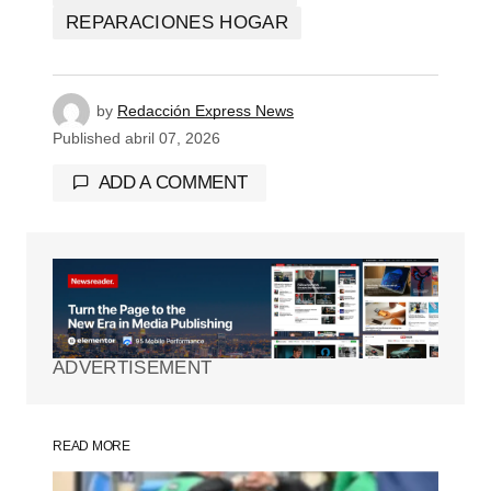
REPARACIONES HOGAR
by
Redacción Express News
Published
abril 07, 2026
ADD A COMMENT
Tu dirección de correo electrónico no será
publicada.
Los campos obligatorios están
marcados con
*
ADVERTISEMENT
Comment
*
READ MORE