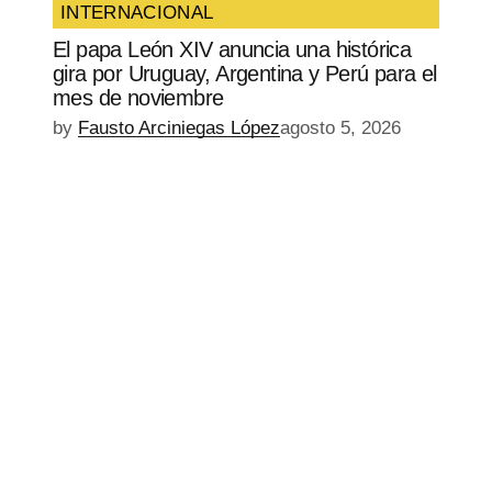
INTERNACIONAL
El papa León XIV anuncia una histórica
gira por Uruguay, Argentina y Perú para el
mes de noviembre
by
Fausto Arciniegas López
agosto 5, 2026
EPISODIO
MOSTRAR
SIGUIENTE
ANTERIOR
LA
EPISODIO
Mostrar
LISTA
La
DE
Información
EPISODIOS
Del
Pódcast