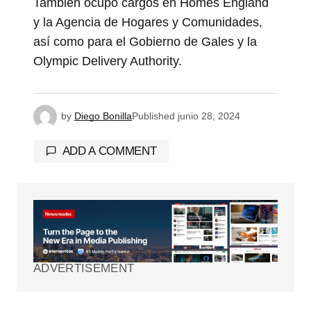
También ocupó cargos en Homes England
y la Agencia de Hogares y Comunidades,
así como para el Gobierno de Gales y la
Olympic Delivery Authority.
by
Diego Bonilla
Published
junio 28, 2024
ADD A COMMENT
Tu dirección de correo electrónico no será
publicada.
Los campos obligatorios están
marcados con
*
ADVERTISEMENT
Comment
*