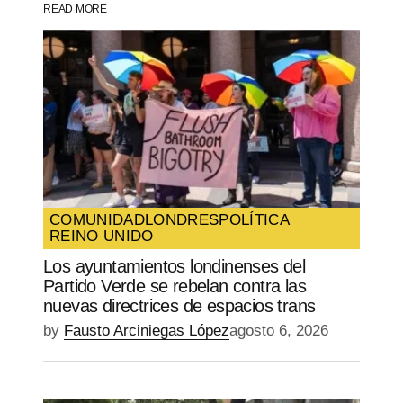
READ MORE
Your Name
*
Your E-mail
*
Guarda mi nombre, correo electrónico y
web en este navegador para la próxima
vez que comente.
COMUNIDAD
LONDRES
POLÍTICA
REINO UNIDO
SUBMIT COMMENT
Los ayuntamientos londinenses del
Partido Verde se rebelan contra las
nuevas directrices de espacios trans
by
Fausto Arciniegas López
agosto 6, 2026