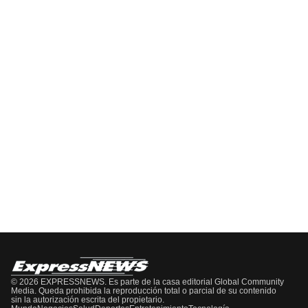
Del
Pódcast
EPISODIO
MOSTRAR
SIGUIENTE
ANTERIOR
LA
EPISODIO
Mostrar
LISTA
La
DE
Información
EPISODIOS
Del
Pódcast
© 2026 EXPRESSNEWS. Es parte de la casa editorial Global Community
Media. Queda prohibida la reproducción total o parcial de su contenido
sin la autorización escrita del propietario.