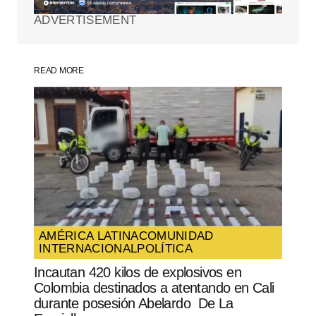
ADVERTISEMENT
Comment
*
READ MORE
Your Name
*
Your E-mail
*
Guarda mi nombre, correo electrónico y
web en este navegador para la próxima
vez que comente.
AMÉRICA LATINA
COMUNIDAD
INTERNACIONAL
POLÍTICA
SUBMIT COMMENT
Incautan 420 kilos de explosivos en
Colombia destinados a atentando en Cali
durante posesión Abelardo De La