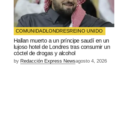
COMUNIDAD
LONDRES
REINO UNIDO
Hallan muerto a un príncipe saudí en un
lujoso hotel de Londres tras consumir un
cóctel de drogas y alcohol
by
Redacción Express News
agosto 4, 2026
EPISODIO
MOSTRAR
SIGUIENTE
ANTERIOR
LA
EPISODIO
Mostrar
LISTA
La
DE
Información
EPISODIOS