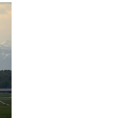
ANTERIOR
LA
EPISODIO
Mostrar
LISTA
La
DE
Información
EPISODIOS
Del
Pódcast
EPISODIO
MOSTRAR
SIGUIENTE
ANTERIOR
LA
EPISODIO
Mostrar
LISTA
La
DE
Información
EPISODIOS
Del
Pódcast