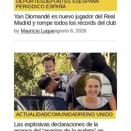
DEPORTES
DEPORTES ES
ESPAÑA
PERIODICO ESPAÑA
SUBMIT COMMENT
Yan Diomandé es nuevo jugador del Real
Madrid y rompe todos los récords del club
by
Mauricio Luque
agosto 6, 2026
ACTUALIDAD
COMUNIDAD
REINO UNIDO
Las explosivas declaraciones de la
esposa del “asesino de la maleta” en