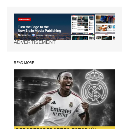
Tu dirección de correo electrónico no será
publicada.
Los campos obligatorios están
marcados con
*
ADVERTISEMENT
Comment
*
READ MORE
Your Name
*
Your E-mail
*
Guarda mi nombre, correo electrónico y
web en este navegador para la próxima
vez que comente.