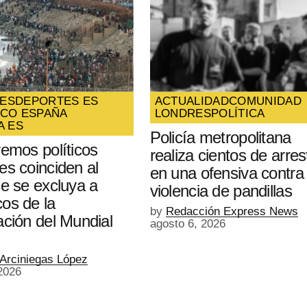
ES
DEPORTES ES
ACTUALIDAD
COMUNIDAD
ICO ESPAÑA
LONDRES
POLÍTICA
A ES
Policía metropolitana
remos políticos
realiza cientos de arres
es coinciden al
en una ofensiva contra 
ue se excluya a
violencia de pandillas
os de la
by
Redacción Express News
ación del Mundial
agosto 6, 2026
 Arciniegas López
2026