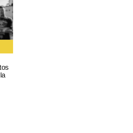
tos
la