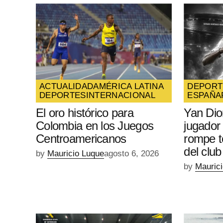
ACTUALIDAD
AMÉRICA LATINA
DEPORT
DEPORTES
INTERNACIONAL
ESPAÑA
El oro histórico para
Yan Di
Colombia en los Juegos
jugador
Centroamericanos
rompe t
del club
by
Mauricio Luque
agosto 6, 2026
by
Mauric