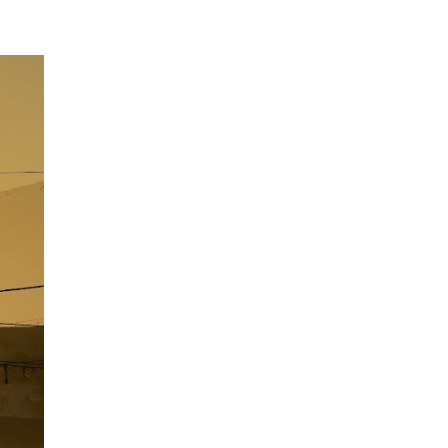
EPISODIO
MOSTRAR
SIGUIENTE
ANTERIOR
LA
EPISODIO
Mostrar
LISTA
La
DE
Información
EPISODIOS
Del
Pódcast
EPISODIO
MOSTRAR
SIGUIENTE
ANTERIOR
LA
EPISODIO
Mostrar
LISTA
La
DE
Información
EPISODIOS
Del
Pódcast