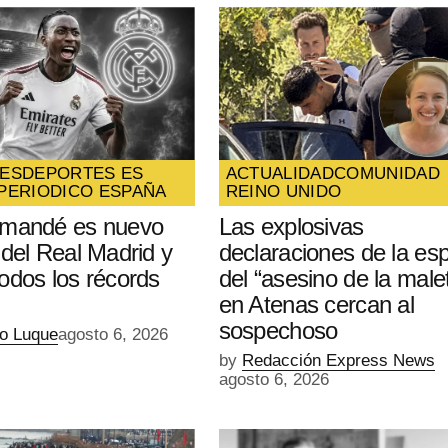
ES
DEPORTES ES
ACTUALIDAD
COMUNIDAD
PERIODICO ESPAÑA
REINO UNIDO
omandé es nuevo
Las explosivas
 del Real Madrid y
declaraciones de la es
odos los récords
del “asesino de la male
en Atenas cercan al
sospechoso
io Luque
agosto 6, 2026
by
Redacción Express News
agosto 6, 2026