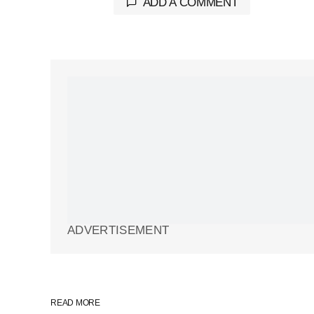
ADD A COMMENT
Tu dirección de correo electrónico 
marcados con
*
Comment
*
Your Name
*
ADVERTISEMENT
Guarda mi nombre, correo electrón
web en este navegador para la pr
vez que comente.
READ MORE
SUBMIT COMMENT