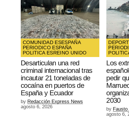
COMUNIDAD ES
ESPAÑA
DEPORT
PERIODICO ESPAÑA
PERIOD
POLITICA ES
REINO UNIDO
POLITIC
Desarticulan una red
Los ext
criminal internacional tras
español
incautar 21 toneladas de
pedir q
cocaína en puertos de
Marruec
España y Ecuador
organiz
2030
by
Redacción Express News
agosto 6, 2026
by
Fausto
agosto 6, 