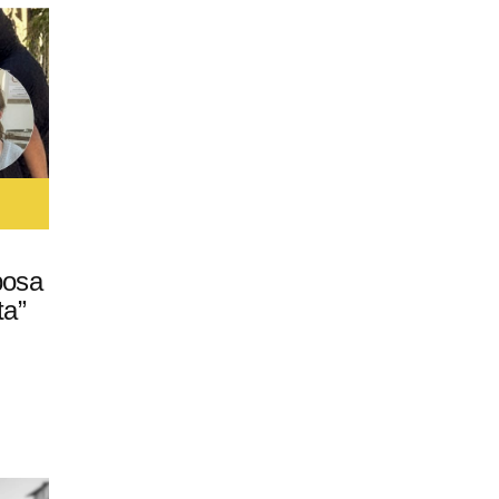
posa
ta”