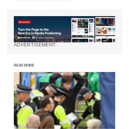
Tu dirección de correo electrónico no será
publicada.
Los campos obligatorios están
marcados con
*
ADVERTISEMENT
Comment
*
READ MORE
Your Name
*
Your E-mail
*
Guarda mi nombre, correo electrónico y
web en este navegador para la próxima
vez que comente.