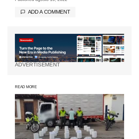
ADD A COMMENT
Tu dirección de correo electrónico no será
publicada.
Los campos obligatorios están
marcados con
*
ADVERTISEMENT
Comment
*
READ MORE
Your Name
*
Your E-mail
*