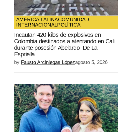
Guarda mi nombre, correo electrónico y
web en este navegador para la próxima
vez que comente.
AMÉRICA LATINA
COMUNIDAD
INTERNACIONAL
POLÍTICA
SUBMIT COMMENT
Incautan 420 kilos de explosivos en
Colombia destinados a atentando en Cali
durante posesión Abelardo De La
Espriella
by
Fausto Arciniegas López
agosto 5, 2026