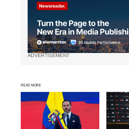
Comment
*
Your Name
*
ADVERTISEMENT
Guarda mi nombre, correo electrón
web en este navegador para la pr
vez que comente.
READ MORE
SUBMIT COMMENT