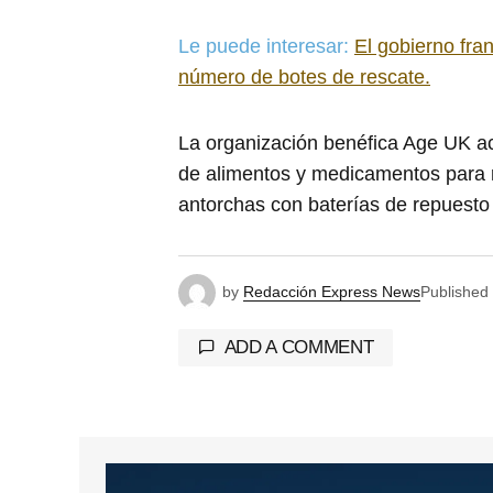
Le puede interesar:
El gobierno fr
número de botes de rescate.
La organización benéfica Age UK ac
de alimentos y medicamentos para re
antorchas con baterías de repuesto
by
Redacción Express News
Published
ADD A COMMENT
Tu dirección de correo electrónico 
marcados con
*