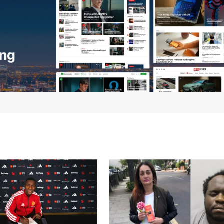
Your E-mail
*
ico y
óxima