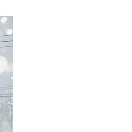
EPISODIO
MOSTRAR
SIGUIENTE
ANTERIOR
LA
EPISODIO
Mostrar
LISTA
La
DE
Información
EPISODIOS
Del
Pódcast
EPISODIO
MOSTRAR
SIGUIENTE
ANTERIOR
LA
EPISODIO
Mostrar
LISTA
La
DE
Información
EPISODIOS
Del
Pódcast