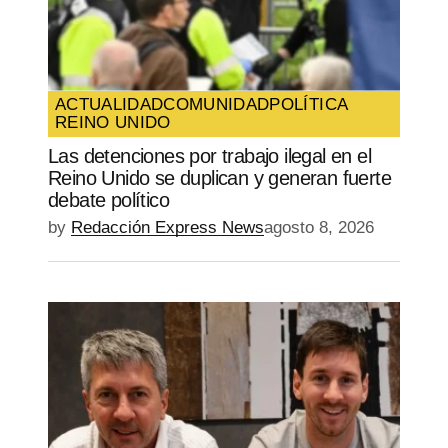
Guarda mi nombre, correo electrónico y
web en este navegador para la próxima
vez que comente.
ACTUALIDAD
COMUNIDAD
POLÍTICA
REINO UNIDO
SUBMIT COMMENT
Las detenciones por trabajo ilegal en el
Reino Unido se duplican y generan fuerte
debate político
by
Redacción Express News
agosto 8, 2026