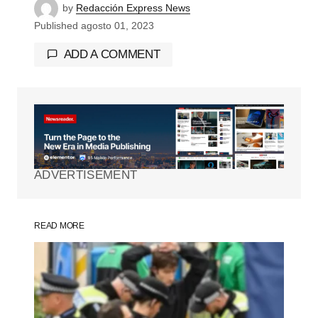
by
Redacción Express News
Published
agosto 01, 2023
ADD A COMMENT
Tu dirección de correo electrónico no será
publicada.
Los campos obligatorios están
marcados con
*
ADVERTISEMENT
Comment
*
READ MORE
Your Name
*
Your E-mail
*