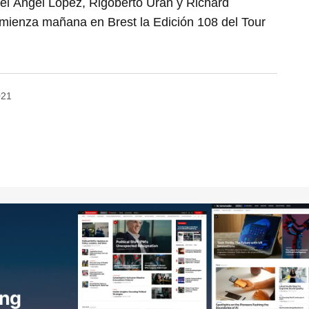
el Ángel López, Rigoberto Uran y Richard
omienza mañana en Brest la Edición 108 del Tour
021
no será publicada.
Los campos obligatorios están