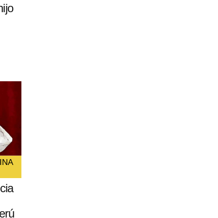
ijo
INA
cia
erú