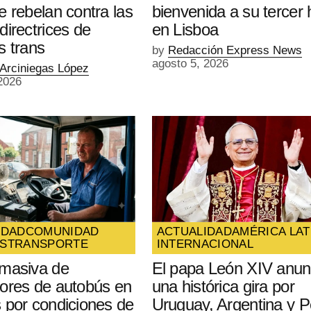
e rebelan contra las
bienvenida a su tercer h
directrices de
en Lisboa
s trans
by
Redacción Express News
agosto 5, 2026
 Arciniegas López
2026
IDAD
COMUNIDAD
ACTUALIDAD
AMÉRICA LAT
S
TRANSPORTE
INTERNACIONAL
masiva de
El papa León XIV anun
ores de autobús en
una histórica gira por
 por condiciones de
Uruguay, Argentina y P