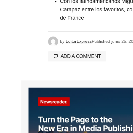
Con los latinoamericanos Migu
Carapaz entre los favoritos, c
de France
by
EditorExpress
Published
junio 25, 2
ADD A COMMENT
Tu dirección de correo electrónico 
marcados con
*
Comment
*