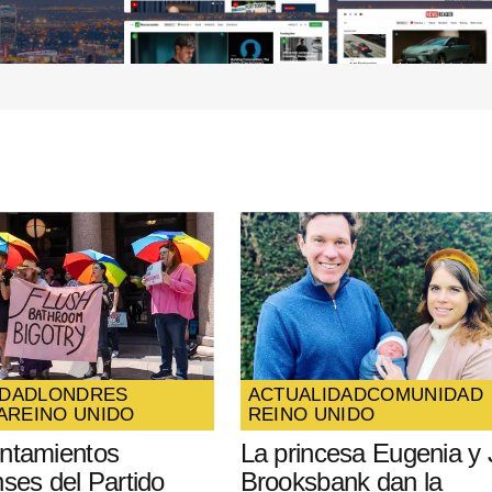
Your E-mail
*
ico y
óxima
DAD
LONDRES
ACTUALIDAD
COMUNIDAD
A
REINO UNIDO
REINO UNIDO
ntamientos
La princesa Eugenia y
nses del Partido
Brooksbank dan la