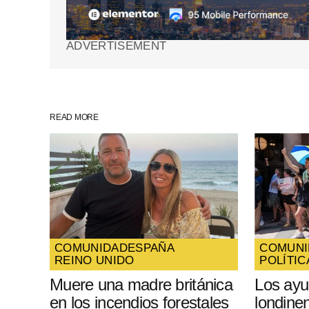
Your Name
*
ADVERTISEMENT
Guarda mi nombre, correo electrón
web en este navegador para la pr
vez que comente.
READ MORE
SUBMIT COMMENT
COMUNIDAD
ESPAÑA
COMUNI
REINO UNIDO
POLÍTIC
Muere una madre británica
Los ayu
en los incendios forestales
londine