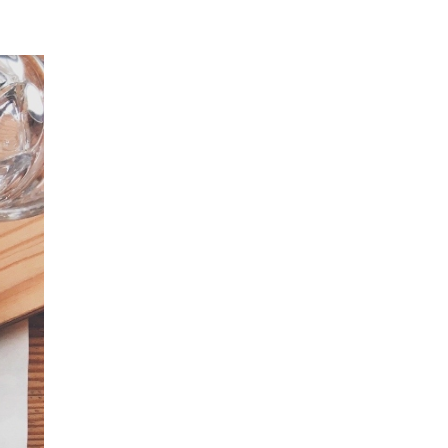
EPISODIO
MOSTRAR
SIGUIENTE
ANTERIOR
LA
EPISODIO
Mostrar
LISTA
La
DE
Información
EPISODIOS
Del
Pódcast
EPISODIO
MOSTRAR
SIGUIENTE
ANTERIOR
LA
EPISODIO
Mostrar
LISTA
La
DE
Información
EPISODIOS
Del
Pódcast