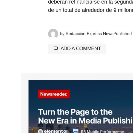
deberán refinanciarse en la segunda
de un total de alrededor de 9 millon
by
Redacción Express News
Published
ADD A COMMENT
Tu dirección de correo electrónico 
marcados con
*
Comment
*