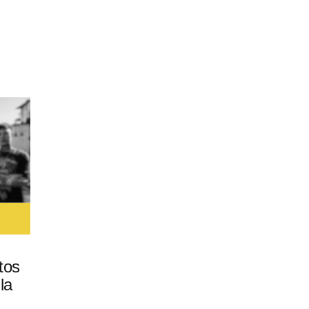
tos
la