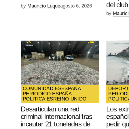
del club
by
Mauricio Luque
agosto 6, 2026
by
Mauric
COMUNIDAD ES
ESPAÑA
DEPORT
PERIODICO ESPAÑA
PERIOD
POLITICA ES
REINO UNIDO
POLITIC
Desarticulan una red
Los ext
criminal internacional tras
español
incautar 21 toneladas de
pedir q