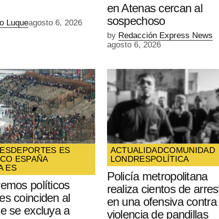
en Atenas cercan al
sospechoso
io Luque
agosto 6, 2026
by
Redacción Express News
agosto 6, 2026
ES
DEPORTES ES
ACTUALIDAD
COMUNIDAD
ICO ESPAÑA
LONDRES
POLÍTICA
A ES
Policía metropolitana
remos políticos
realiza cientos de arres
es coinciden al
en una ofensiva contra 
ue se excluya a
violencia de pandillas