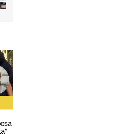
posa
ta”