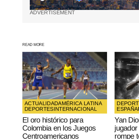
Your Name
*
ADVERTISEMENT
Guarda mi nombre, correo electrón
web en este navegador para la pr
vez que comente.
READ MORE
SUBMIT COMMENT
ACTUALIDAD
AMÉRICA LATINA
DEPORT
DEPORTES
INTERNACIONAL
ESPAÑA
El oro histórico para
Yan Di
Colombia en los Juegos
jugador
Centroamericanos
rompe t