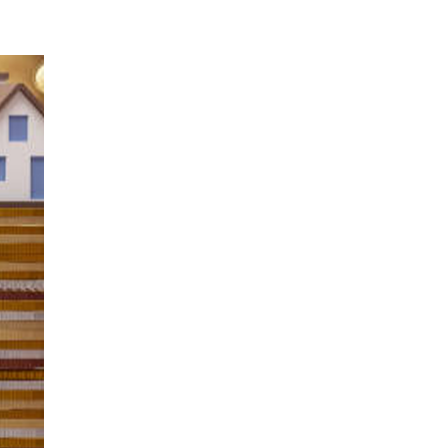
EPISODIO
MOSTRAR
SIGUIENTE
ANTERIOR
LA
EPISODIO
Mostrar
LISTA
La
DE
Información
EPISODIOS
Del
Pódcast
EPISODIO
MOSTRAR
SIGUIENTE
ANTERIOR
LA
EPISODIO
Mostrar
LISTA
La
DE
Información
EPISODIOS
Del
Pódcast