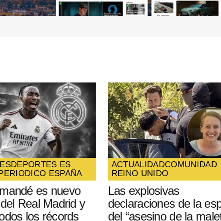
Your E-mail
*
ico y
óxima
ES
DEPORTES ES
ACTUALIDAD
COMUNIDAD
PERIODICO ESPAÑA
REINO UNIDO
omandé es nuevo
Las explosivas
 del Real Madrid y
declaraciones de la es
odos los récords
del “asesino de la male