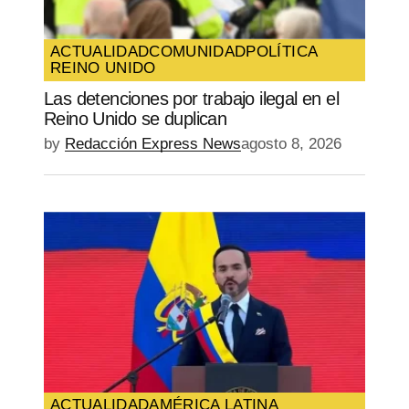
Guarda mi nombre, correo electrónico y
web en este navegador para la próxima
vez que comente.
ACTUALIDAD
COMUNIDAD
POLÍTICA
REINO UNIDO
SUBMIT COMMENT
Las detenciones por trabajo ilegal en el
Reino Unido se duplican
by
Redacción Express News
agosto 8, 2026
ACTUALIDAD
AMÉRICA LATINA