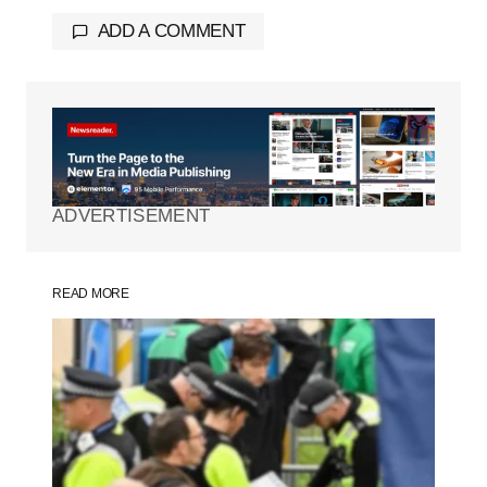
ADD A COMMENT
Tu dirección de correo electrónico no será
publicada.
Los campos obligatorios están
marcados con
*
ADVERTISEMENT
Comment
*
READ MORE
Your Name
*
Your E-mail
*