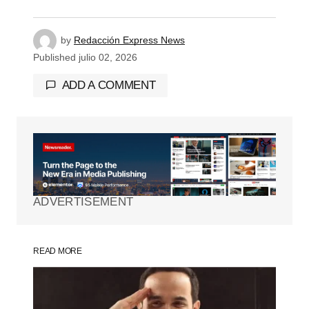
by
Redacción Express News
Published
julio 02, 2026
ADD A COMMENT
Tu dirección de correo electrónico no será
publicada.
Los campos obligatorios están
marcados con
*
ADVERTISEMENT
Comment
*
READ MORE
Your Name
*