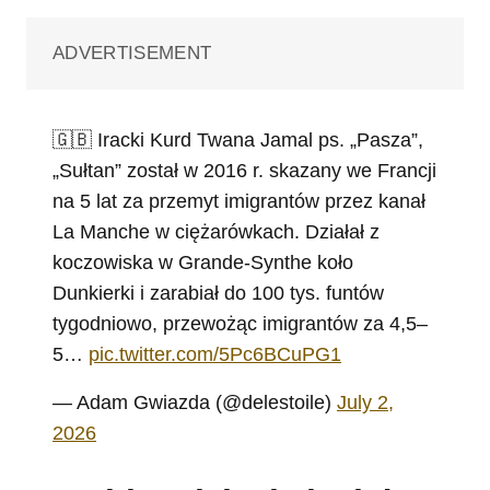
ADVERTISEMENT
🇬🇧 Iracki Kurd Twana Jamal ps. „Pasza”,
„Sułtan” został w 2016 r. skazany we Francji
na 5 lat za przemyt imigrantów przez kanał
La Manche w ciężarówkach. Działał z
koczowiska w Grande-Synthe koło
Dunkierki i zarabiał do 100 tys. funtów
tygodniowo, przewożąc imigrantów za 4,5–
5…
pic.twitter.com/5Pc6BCuPG1
— Adam Gwiazda (@delestoile)
July 2,
2026