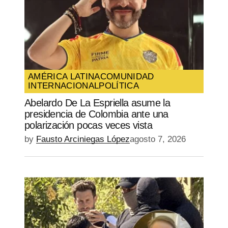
Your E-mail
*
Guarda mi nombre, correo electrónico y
web en este navegador para la próxima
vez que comente.
AMÉRICA LATINA
COMUNIDAD
INTERNACIONAL
POLÍTICA
SUBMIT COMMENT
Abelardo De La Espriella asume la
presidencia de Colombia ante una
polarización pocas veces vista
by
Fausto Arciniegas López
agosto 7, 2026