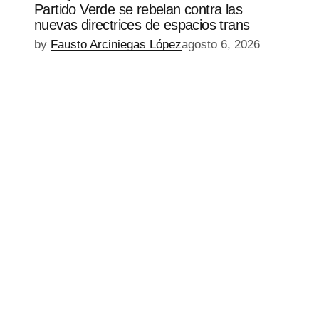
Partido Verde se rebelan contra las
nuevas directrices de espacios trans
by
Fausto Arciniegas López
agosto 6, 2026
EPISODIO
MOSTRAR
SIGUIENTE
ANTERIOR
LA
EPISODIO
Mostrar
LISTA
La
DE
Información
EPISODIOS
Del
Pódcast
EPISODIO
MOSTRAR
SIGUIENTE
ANTERIOR
LA
EPISODIO
Mostrar
LISTA
La