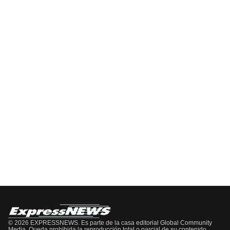
Información
EPISODIOS
Del
Pódcast
EPISODIO
MOSTRAR
SIGUIENTE
ANTERIOR
LA
EPISODIO
Mostrar
LISTA
La
DE
Información
EPISODIOS
Del
Pódcast
© 2026 EXPRESSNEWS. Es parte de la casa editorial Global Community
Media. Queda prohibida la reproducción total o parcial de su contenido