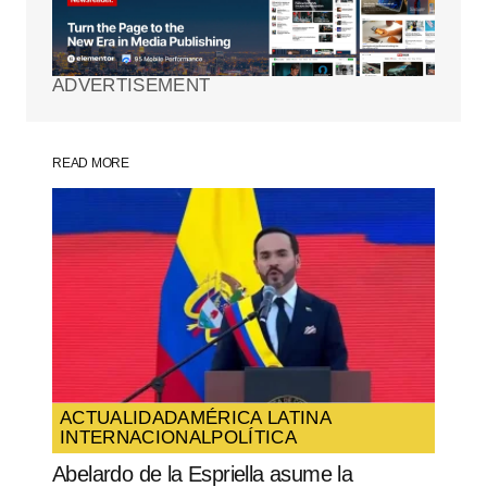
publicada.
Los campos obligatorios están
marcados con
*
ADVERTISEMENT
Comment
*
READ MORE
Your Name
*
Your E-mail
*
Guarda mi nombre, correo electrónico y
web en este navegador para la próxima
vez que comente.
ACTUALIDAD
AMÉRICA LATINA
INTERNACIONAL
POLÍTICA
SUBMIT COMMENT
Abelardo de la Espriella asume la