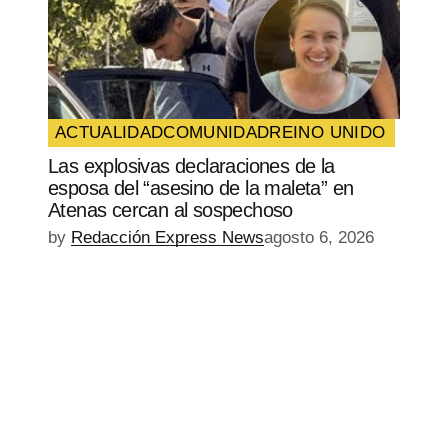
ACTUALIDAD
COMUNIDAD
REINO UNIDO
Las explosivas declaraciones de la
esposa del “asesino de la maleta” en
Atenas cercan al sospechoso
by
Redacción Express News
agosto 6, 2026
EPISODIO
MOSTRAR
SIGUIENTE
ANTERIOR
LA
EPISODIO
Mostrar
LISTA
La
DE