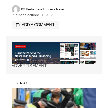
by
Redacción Express News
Published
octubre 11, 2023
ADD A COMMENT
Tu dirección de correo electrónico no será
publicada.
Los campos obligatorios están
marcados con
*
ADVERTISEMENT
Comment
*
READ MORE
Your Name
*