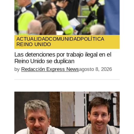
Your E-mail
*
Guarda mi nombre, correo electrónico y
web en este navegador para la próxima
vez que comente.
ACTUALIDAD
COMUNIDAD
POLÍTICA
REINO UNIDO
SUBMIT COMMENT
Las detenciones por trabajo ilegal en el
Reino Unido se duplican
by
Redacción Express News
agosto 8, 2026