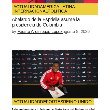
ACTUALIDAD
AMÉRICA LATINA
INTERNACIONAL
POLÍTICA
Abelardo de la Espriella asume la
presidencia de Colombia
by
Fausto Arciniegas López
agosto 8, 2026
ACTUALIDAD
DEPORTES
REINO UNIDO
Manchester United oficializa el fichaje del